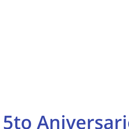
ebramos momentos especiales de oración, formación y comu
profundizar nuestra relación con Jesucristo.
5to Aniversari