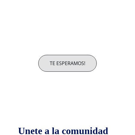
Somos una comunidad laica católica que 
busca crecer en una relación viva con 
Jesucristo a través de la oración, la 
alabanza, la formación y la fraternidad.
Abiertos a familias, jóvenes y adultos.
TE ESPERAMOS!
REUNIONES:
📍 Iglesia San Vicente de Paul
🗓 Jueves
⏰ 7:00 PM
Unete a la comunidad